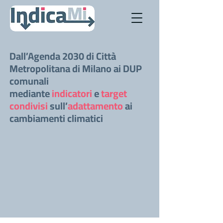
Dall’Agenda 2030 di Città
Metropolitana di Milano ai DUP
comunali
mediante
indicatori
e
target
condivisi
sull’
adattamento
ai
cambiamenti climatici